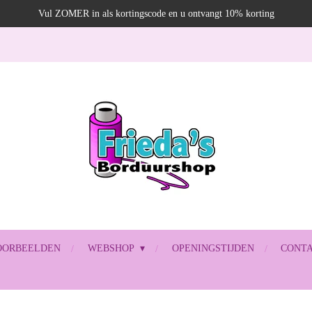
Vul ZOMER in als kortingscode en u ontvangt 10% korting
OORBEELDEN
WEBSHOP
OPENINGSTIJDEN
CONT