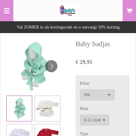
Ga
direct
naar
Vul ZOMER in als kortingscode en u ontvangt 10% korting
de
hoofdinhoud
Baby badjas
€ 29,95
Kleur
Maat
Type