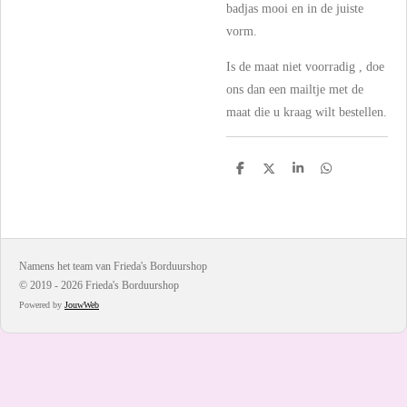
badjas mooi en in de juiste
vorm.
Is de maat niet voorradig , doe
ons dan een mailtje met de
maat die u kraag wilt bestellen.
D
D
S
D
e
e
h
e
l
e
a
l
e
l
r
e
n
e
n
Namens het team van Frieda's Borduurshop
© 2019 - 2026 Frieda's Borduurshop
Powered by
JouwWeb