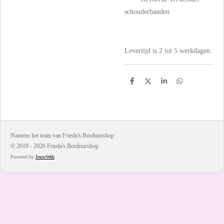
schouderbanden
Levertijd is 2 tot 5 werkdagen.
D
D
S
D
e
e
h
e
l
e
a
l
e
l
r
e
n
e
n
Namens het team van Frieda's Borduurshop
© 2019 - 2026 Frieda's Borduurshop
Powered by
JouwWeb