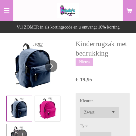
Ga
direct
naar
Vul ZOMER in als kortingscode en u ontvangt 10% korting
de
hoofdinhoud
Kinderrugzak met
bedrukking
Nieuw
€ 19,95
Kleuren
Type